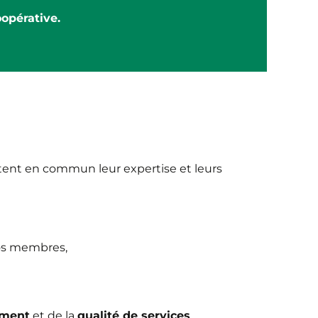
opérative.
ttent en commun leur expertise et leurs
nos membres,
ement
et de la
qualité de services
.