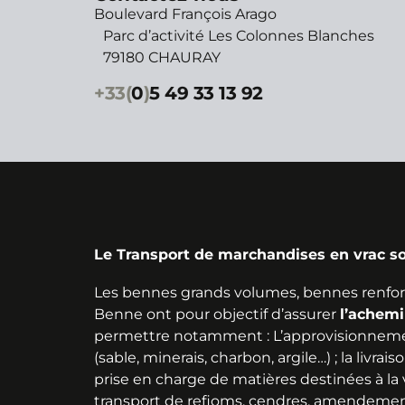
Boulevard François Arago
Parc d’activité Les Colonnes Blanches
79180 CHAURAY
+33(
0
)
5 49 33 13 92
Le Transport de marchandises en vrac so
Les bennes grands volumes, bennes renfor
Benne ont pour objectif d’assurer
l’achem
permettre notamment : L’approvisionneme
(sable, minerais, charbon, argile…) ; la livra
prise en charge de matières destinées à la val
transport de refioms, cendres, amendement