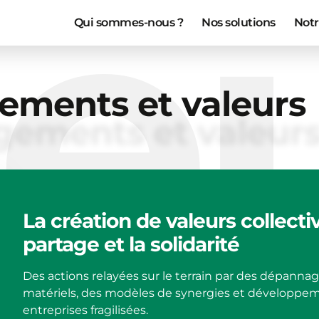
le
Qui sommes-nous ?
Nos solutions
Notr
ements et valeurs
La création de valeurs collectiv
partage et la solidarité
Des actions relayées sur le terrain par des dépanna
matériels, des modèles de synergies et développeme
entreprises fragilisées.