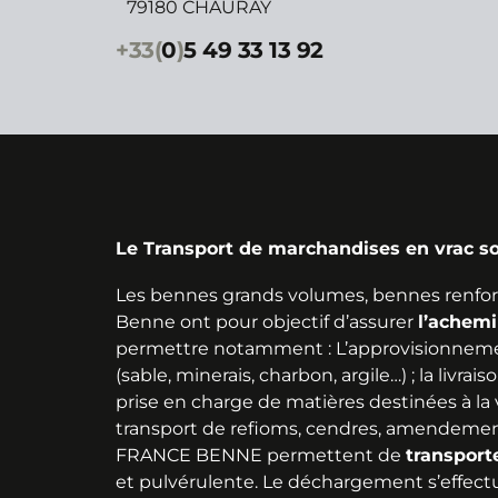
79180 CHAURAY
+33(
0
)
5 49 33 13 92
Le Transport de marchandises en vrac so
Les bennes grands volumes, bennes renfor
Benne ont pour objectif d’assurer
l’achem
permettre notamment : L’approvisionneme
(sable, minerais, charbon, argile…) ; la livra
prise en charge de matières destinées à la val
transport de refioms, cendres, amendement
FRANCE BENNE permettent de
transport
et pulvérulente. Le déchargement s’effect